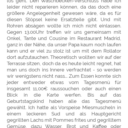
los geht. Den Waschbecken-Verschluss habe ich
leider nicht reparieren können, da das doch eine
größere Angelegenheit gewesen wäre, da es für
diesen Stöpsel keine Ersatzteile gibt. Und mit
Rohren absägen wollte ich mich nicht einlassen.
Gegen 13.00Uhr treffen wir uns gemeinsam mit
Onkel, Tante und Cousine im Restaurant Madrid,
ganz in der Nähe, da unser Papa kaum noch laufen
kann und er viel zu stolz ist um mit dem Rollator
dort aufzutauchen. Theoretisch wollten wir auf der
Terrasse sitzen, doch da es heute leicht regnet, hat
man uns doch ins Innere verfrachtet - so werden
wir wenigstens nicht nass... Zum Essen konnte sich
jeder entweder etwas vom Tagesmenü für
insgesamt 11,00€ raussouchen oder auch einen
Blick in die Karte werfen. Bis auf das
Geburtstagskind haben alle das Tagesmenü
gewählt. Ich hatte als Vorspeise Miesmuscheln in
einem leckeren Sud und als Hauptgericht
gegrillten Lachs mit Pommes frites und gegrilltem
Gemüse, dazu Wasser, Brot und Kaffee oder