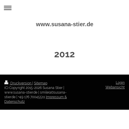
www.susana-stier.de
2012
Login
Druckversion
|
Sitemap
Webansicht
(C) Copyright 2015-2026 Susana Stier |
www.susana-stier.de | smile(at)susana-
stier.de | +49 176 70045511
Impressum &
Datenschutz