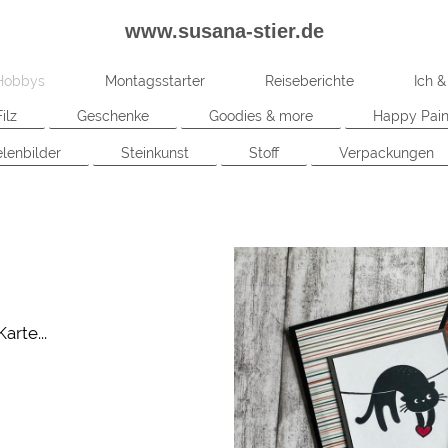
www.susana-stier.de
Hobbys
Montagsstarter
Reiseberichte
Ich &
Filz
Geschenke
Goodies & more
Happy Pain
lenbilder
Steinkunst
Stoff
Verpackungen
arte...